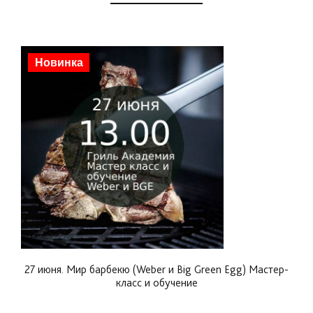
приятной атмосфере, но и получите знания,
которые Вам позволят приготовить идеальное
барбекю для своей семьи и друзей.
Новинка
Программа включает в себя: приветственный
фуршет и напитки.
Мастер-класс рассчитан на 4 часа, начало в 13.00.
Место проведения мастер-класса: г.
Москва, Сибирский проезд дом 2, стр. 10.
27 июня. Мир барбекю (Weber и Big Green Egg) Мастер-
класс и обучение