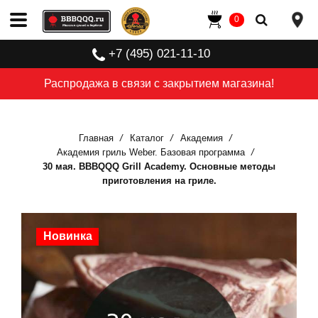
0
+7 (495) 021-11-10
Распродажа в связи с закрытием магазина!
Главная
Каталог
Академия
Академия гриль Weber. Базовая программа
30 мая. BBBQQQ Grill Academy. Основные методы
приготовления на гриле.
Новинка
Новинка
Новинка
Новинка
Новинка
Новинка
Новинка
Новинка
Новинка
Новинка
Новинка
Новинка
Новинка
Новинка
Новинка
Новинка