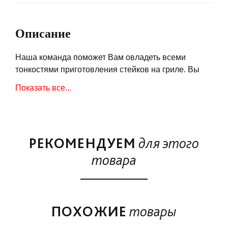
Описание
Наша команда поможет Вам овладеть всеми
тонкостями приготовления стейков на гриле. Вы
научитесь готовить на угольных и газовых грилях
Показать все...
Weber, а так же узнаете как правильно
использовать коптильню. Мы расскажем как
выбрать мясо, покажем как сделать «правильный»
стейк ресторанного уровня у себя дома и гарниры
РЕКОМЕНДУЕМ
для этого
ему под стать. Как порадовать друзей копчеными
крылышками к пиву и удивить соседей домашней
товара
пиццей с хрустящей корочкой, приготовить сочную
курочку и даже десерты на гриле! Наш главный
сертифицированный специалист шеф Артур Эннс с
удовольствием ответит на все интересующие
ПОХОЖИЕ
товары
вопросы. Вы не только чудесно проведете время в