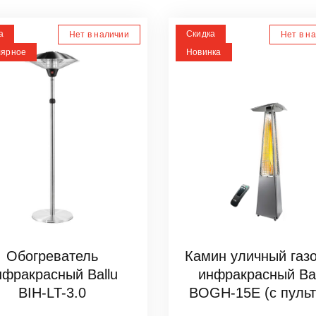
а
Скидка
Нет в наличии
Нет в н
лярное
Новинка
Обогреватель
Камин уличный газ
нфракрасный Ballu
инфракрасный Bal
BIH-LT-3.0
BOGH-15E (с пуль