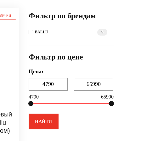
Фильтр по брендам
аличии
BALLU
5
Фильтр по цене
Цена:
—
4790
65990
овый
lu
том)