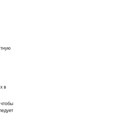
ятную
х в
 чтобы
ледует