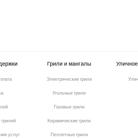
держки
Грили и мангалы
Уличное
оплата
Электрические грили
Ули
ка
Угольные грили
илей
Газовые грили
 грилей
Керамические грили
ния услуг
Пеллетные грили