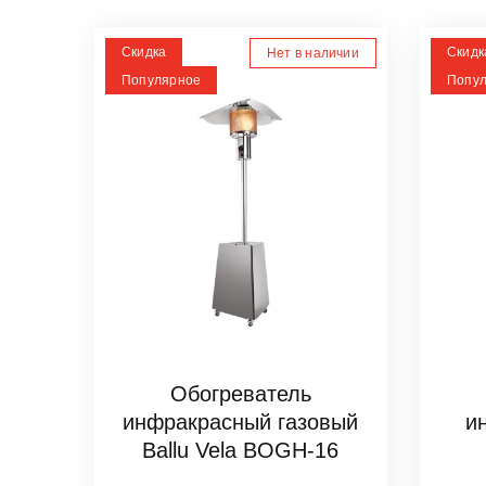
Скидка
Скидк
Нет в наличии
Популярное
Попу
Обогреватель
инфракрасный газовый
и
Ballu Vela BOGH-16