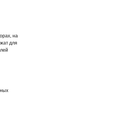
орах, на
ужат для
елей
яных