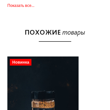
названа в честь прибрежного тайского города Си
Показать все...
Рача. Обычно она используется как душистая
добавка для придания неповторимого аромата
морепродуктам, но при этом она абсолютно
универсальна и добавит перчинку в любое ваше
ПОХОЖИЕ
товары
блюдо. Экспериментируйте с морепродуктами,
курицей и лапшой. Используйте в качестве
отдельной специи, маринада или столовой
приправы.
Новинка