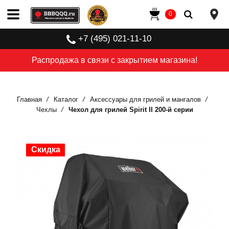
0
+7 (495) 021-11-10
Распродажа в связи с закрытием магазина!
Главная
Каталог
Аксессуары для грилей и мангалов
Чехлы
Чехол для грилей Spirit II 200-й серии
Скидка
Скидка