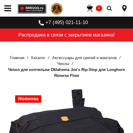
0
+7 (495) 021-11-10
Распродажа в связи с закрытием магазина!
Главная
Каталог
Аксессуары для грилей и мангалов
Чехлы
Чехол для коптильни Oklahoma Joe's Rip-Stop для Longhorn
Reverse Flow
Новинка
Новинка
Новинка
Новинка