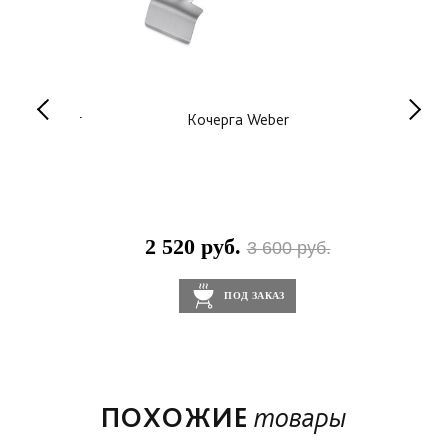
льшие 10 шт
Кочерга Weber
Алюмин
2 520 руб.
1
0 руб.
3 600 руб.
ПОД ЗАКАЗ
ПОХОЖИЕ
товары