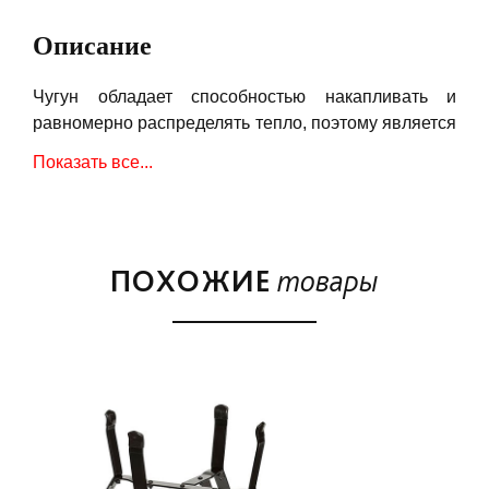
Описание
Чугун обладает способностью накапливать и
равномерно распределять тепло, поэтому является
отличным вариантом для жарки мяса, рыбы и
Показать все...
овощей.
Благодаря чугунной решетке от Big Green Egg
любимые блюда приобретут не только
превосходный вкус, но и красивый золотой узор.
ПОХОЖИЕ
товары
Незаменимый аксессуар для настоящего гриль-
шефа.
Идеально подходит для приготовления стейков.
Так как чугун достаточно хрупкий и тяжелый
материал, данную решетку рекомендуется снимать
с помощью специального съемника (арт. 117205).
Подходит для керамического гриля Big Green Egg