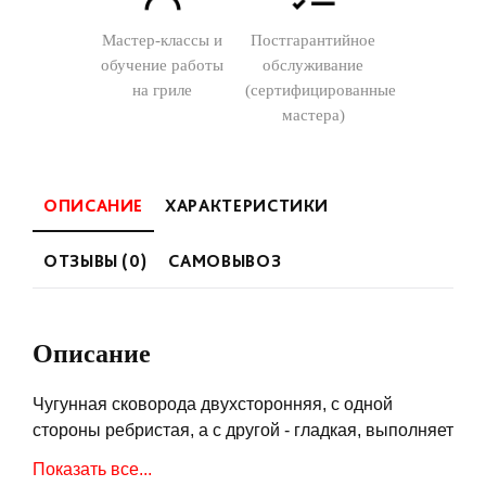
Мастер-классы и
Постгарантийное
обучение работы
обслуживание
на гриле
(сертифицированные
мастера)
ОПИСАНИЕ
ХАРАКТЕРИСТИКИ
ОТЗЫВЫ (0)
САМОВЫВОЗ
Описание
Чугунная сковорода двухсторонняя, с одной
стороны ребристая, а с другой - гладкая, выполняет
две функции: во-первых для запечатывания
Показать все...
стейков (searing), а во-вторых для приготовления