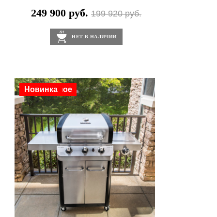
Все остальные не перечисленные компоненты: 2
249 900 руб.
199 920 руб.
года
НЕТ В НАЛИЧИИ
Скидка
Популярное
Новинка