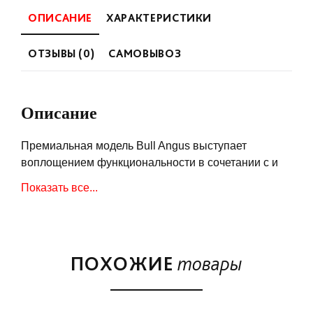
ОПИСАНИЕ
ХАРАКТЕРИСТИКИ
ОТЗЫВЫ (0)
САМОВЫВОЗ
Описание
Премиальная модель Bull Angus выступает
воплощением функциональности в сочетании с и
безупречным качеством. Все компоненты
Показать все...
оборудования изготовлены из нержавеющей стали.
Четыре мощные горелки, оснащенные системой
пьезо-поджига, позволяют готовить в любую погоду.
Для более комфортной готовки предусмотрена
ПОХОЖИЕ
товары
внутренняя подсветка котла.
Bull Angus позволяет готовить не только