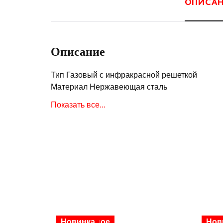
ОПИСА
Описание
Тип Газовый с инфракрасной решеткой
Материал Нержавеющая сталь
Производитель Char-Broil, США
Показать все...
Страна сборки Китай
Вес нетто 37 кг
Вес брутто 44 кг
Цвет Черный матовый
Пристолье Да
Термометр Да
Жарочная поверхность 54,3 x 43,5 см
Форма гриля Прямоугольная
Тип установки Стационарный
На колесиках Да
Популярное
Новинка
Нов