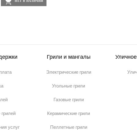
НЕТ В НАЛИЧИИ
держки
Грили и мангалы
Уличное
оплата
Электрические грили
Ули
ка
Угольные грили
илей
Газовые грили
 грилей
Керамические грили
ния услуг
Пеллетные грили