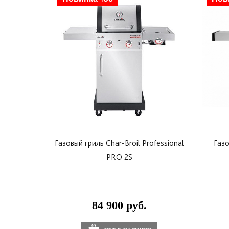
Количество основных горелок 3
Общая мощность горелок 7.91 кВтч
Газовый гриль Char-Broil Professional
Газо
PRO 2S
84 900 руб.