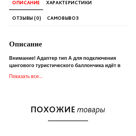
ОПИСАНИЕ
ХАРАКТЕРИСТИКИ
ОТЗЫВЫ (0)
САМОВЫВОЗ
Описание
Внимание! Адаптер тип А для подключения
цангового туристического баллончика идёт в
комплекте с грилем. Рекомендуем приобрести
Показать все...
дополнительно фирменный шланг O-Hose для
альтернативного подключения бытового
заправляемого баллона.
Базовая модель мобильных газовых грилей O-
ПОХОЖИЕ
товары
GRILL. Оптимальное сочетание размеров, веса и
функциональности. При достаточно большой
площади жарочной решетки (1450 кв.см) толщина
гриля в сложенном положении всего 21,5 см.