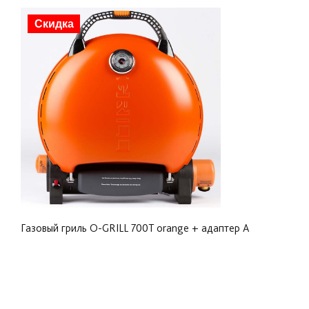
Бронзовая медаль Общества Промышленного
Скидка
Дизайна (IDSA, США) за конструктивные и
дизайнерские решения.
Одновременно можно приготовить:
17 колбасок средних размеров;
4 стейка весом примерно по 300-400 грамм
каждый;
12 котлет для бургеров (диаметром 10 см).
O-GRILL прекрасно справляется со своей задачей
практически в любой ситуации:
Идеально подходит для автопутешествий.
Незаменим в условиях водных походов на катере,
Газовый гриль O-GRILL 700T orange + адаптер А
яхте.
Удобен для загородных домов, дач, кемпинга, для
устройства пикников и отдыха на природе.
При невозможности выехать за город гриль
прекрасно справится со своими задачами во дворе