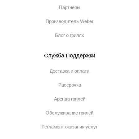
раскрывающейся морской раковины.
Партнеры
6 цветовых решений (золотой, кремовый, зеленый).
Товар сертифицирован в России, Европейском
Производитель Weber
Союзе, США, Канаде.
Блог о грилях
Служба Поддержки
Доставка и оплата
Рассрочка
Аренда грилей
Обслуживание грилей
Регламент оказания услуг