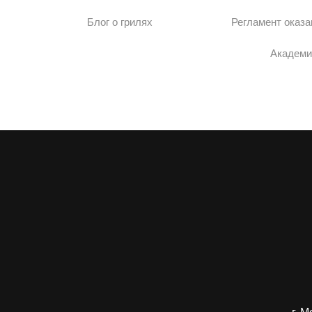
Блог о грилях
Регламент оказа
Академи