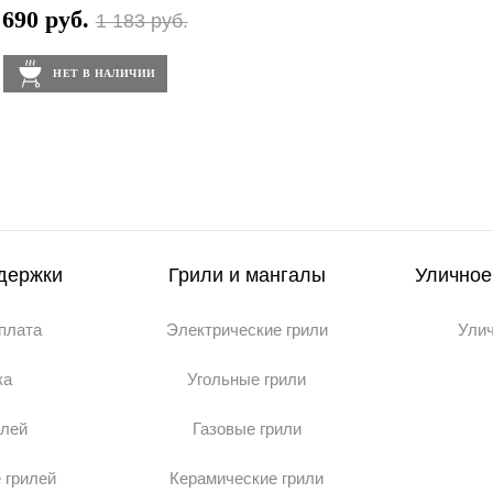
 690 руб.
1 183 руб.
НЕТ В НАЛИЧИИ
держки
Грили и мангалы
Уличное
оплата
Электрические грили
Ули
ка
Угольные грили
илей
Газовые грили
 грилей
Керамические грили