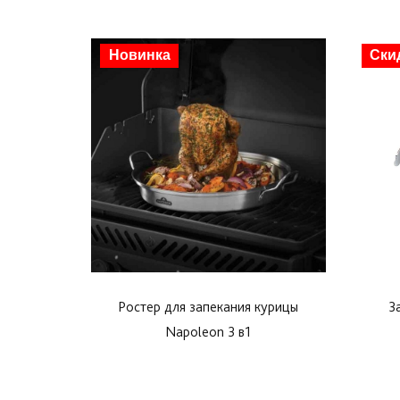
Скидка
Новинка
Ски
Ростер для запекания курицы
З
Napoleon 3 в1