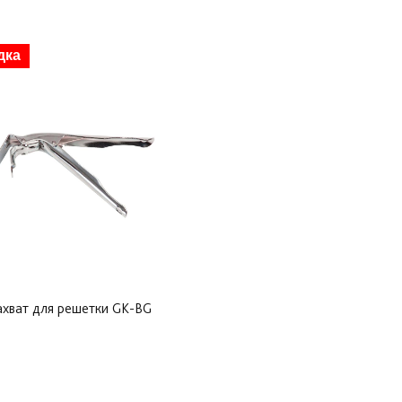
дка
ахват для решетки GK-BG