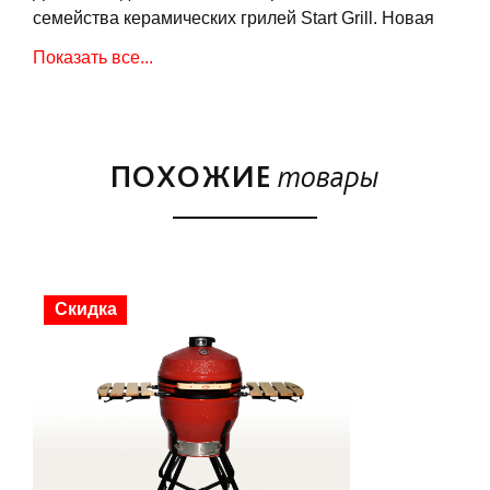
семейства керамических грилей Start Grill. Новая
уникальная внешняя текстура "Бриллиант",
Показать все...
улучшенный состав керамической смеси, новое
техническое решение в виде съемного
золосборника, новая цветовая гамма, усиленные
пружины крышки, а также улучшенная начальная
ПОХОЖИЕ
товары
комплектация - являются неоспоримыми
преимуществами керамических грилей Start Grill.
Start Grill SG24 PRO одновременно сочетает в себе
Скидка
функции гриля, барбекю, мангала, коптильни,
духовки, печи для пиццы и тандыра. Гриль
выполнен из экологически чистой толстостенной
керамики и очень прост в использовании,
потребуется совсем немного времени, чтобы
подготовить его к работе и начать готовить