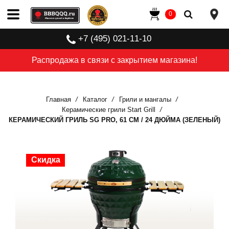
0
+7 (495) 021-11-10
Распродажа в связи с закрытием магазина!
Главная
Каталог
Грили и мангалы
Керамические грили Start Grill
КЕРАМИЧЕСКИЙ ГРИЛЬ SG PRO, 61 СМ / 24 ДЮЙМА (ЗЕЛЕНЫЙ)
Скидка
Скидка
Скидка
Скидка
Скидка
Скидка
Скидка
Скидка