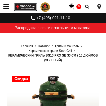
0
+7 (495) 021-11-10
Распродажа в связи с закрытием магазина!
Главная
Каталог
Грили и мангалы
Керамические грили Start Grill
КЕРАМИЧЕСКИЙ ГРИЛЬ SG13 PRO SE 33 СМ / 13 ДЮЙМОВ
(ЗЕЛЕНЫЙ)
Скидка
Скидка
Скидка
Скидка
Скидка
Скидка
Скидка
Скидка