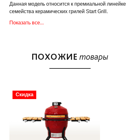
Данная модель относится к премиальной линейке
семейства керамических грилей Start Grill.
Выразительная текстура "камень", улучшенный
Показать все...
состав керамической смеси, стильная цветовая
гамма, надежные пружины крышки, а также
оптимальная комплектация — неоспоримые
преимущества коллекции PRO SE керамических
ПОХОЖИЕ
товары
грилей Start Grill.
Start Grill SG13 PRO SE одновременно сочетает в
себе функции гриля, барбекю, мангала, коптильни,
духовки, печи для пиццы и тандыра. Гриль
выполнен из экологически чистой толстостенной
Скидка
керамики и очень прост в использовании,
потребуется совсем немного времени, чтобы
подготовить его к работе и начать готовить
настоящие кулинарные шедевры.
Установленный на крышке гриля высокоточный