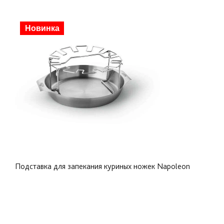
Скидка
Новинка
Подставка для запекания куриных ножек Napoleon