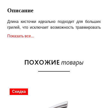
Описание
Длина кисточки идеально подходит для больших
грилей, что исключает возможность травмировать
кисти рук при нанесении соусов и маринадов при
Показать все...
приготовлении любимых блюд. Рукоятка из
нержавеющей стали эффективно рассеивает тепло
от гриля и не даёт обжечь руки. Легко моется,
можно мыть в посудомоечной машине.
ПОХОЖИЕ
товары
Скидка