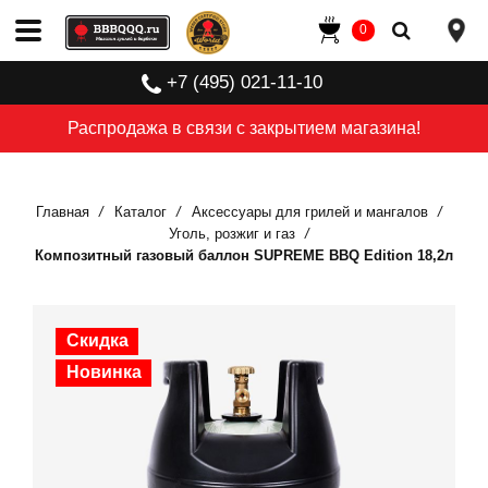
0
+7 (495) 021-11-10
Распродажа в связи с закрытием магазина!
Главная
Каталог
Аксессуары для грилей и мангалов
Уголь, розжиг и газ
Композитный газовый баллон SUPREME BBQ Edition 18,2л
Скидка
Скидка
Скидка
Скидка
Скидка
Скидка
Новинка
Новинка
Новинка
Новинка
Новинка
Новинка