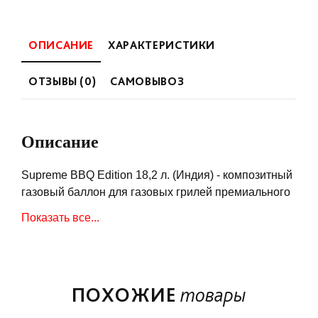
ОПИСАНИЕ
ХАРАКТЕРИСТИКИ
ОТЗЫВЫ (0)
САМОВЫВОЗ
Описание
Supreme BBQ Edition 18,2 л. (Индия) - композитный
газовый баллон для газовых грилей премиального
качества по доступным ценам - новинка
Показать все...
российского рынка.
Усиленный пластик корпуса, дополнительная
прочность за счет покрытия защитной УФ-краской.
ПОХОЖИЕ
товары
Усовершенствованная версия моделей известных
брендов.