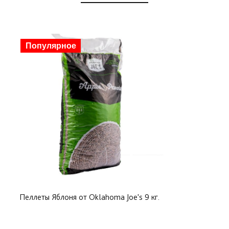
Пропановые газовые баллоны для дома и дачи,
газовых грилей и BBQ.
Популярное
Гарантия безопасности при транспортировке и
хранении газа.
Адаптирован для использования в условиях
российского климата, диапазон рабочих
температур от -45 до +65 °C.
Надежная, неприхотливая модель, компактный и
легкий газовый баллон. Не подвержен коррозии,
заправка на всех АГЗС.
Баллон пустой, продается не заправленным
Пеллеты Яблоня от Oklahoma Joe's 9 кг.
газом!!!
Баллоны Supreme представлены объемами 12,7 л.,