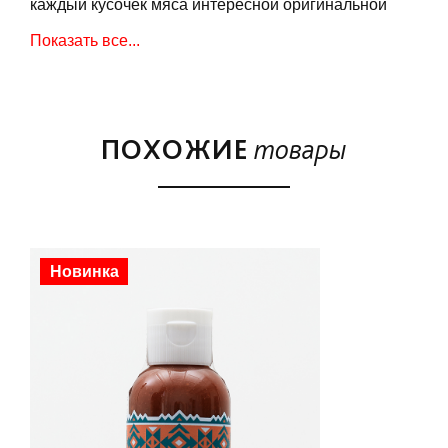
каждый кусочек мяса интересной оригинальной
ноткой, которая подчёркивает его натуральный
Показать все...
вкус. Маринад предохраняет мясо от
пересушивания и позволяет готовится быстрее. А
ещё на стейке образуется ароматная аппетитная
хрустящая корочка.
ПОХОЖИЕ
товары
Чтобы придать свинине новую мелодию вкуса,
знаменитый экспериментатор Кристофер
Б.Стаббфилд составил маринад Stubb’s Pork
Marinade, который добавляет мясу нежности и
делает его невероятно сочным. Лаймовые и
Новинка
имбирные нотки оттеняют жгучесть чили и
украшают невероятными запахами любое
барбекю-пати.
Stubb's Pork Marinade хорошо подходит и для
стейков из говядины и для птицы. Просто положите
мясо на пару часов (можно и дольше) в пакет с
маринадом, а перед приготовлением обсыпьте