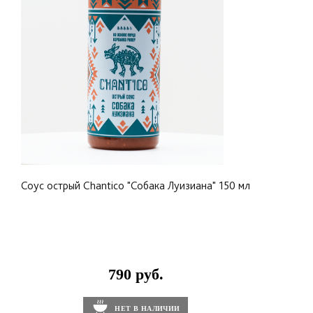
смесью РАБ, чтоб стейк не обгорел. Если вы
запекаете мясо, то маринадом можно смазывать
стейк: так мясо никогда не пересушится и всегда
останется сочным. Stubb's Pork Marinade превратит
в ароматное блюдо и овощи, которые вы пожарите
на решётке после маринования.
Соус острый Chantico "Собака Луизиана" 150 мл
790 руб.
НЕТ В НАЛИЧИИ