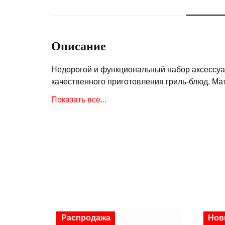
Описание
Недорогой и функциональный набор аксессуар
качественного приготовления гриль-блюд. Ма
Продуманные конструктивные решения (особе
Показать все...
впечатление надежности, качества и долговеч
Состав набора:
лопатка
щипцы
По практичности и удобству использования э
Скидка
Распродажа
Ски
Нов