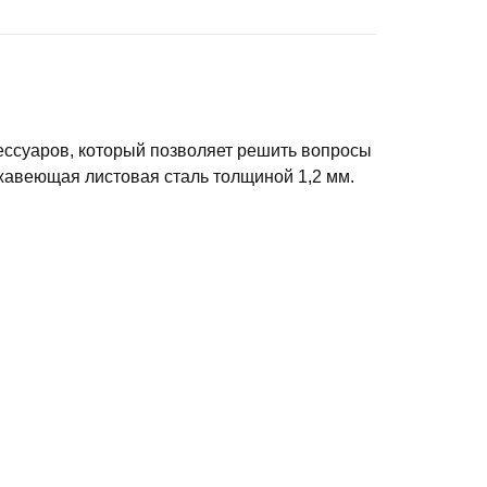
ессуаров, который позволяет решить вопросы
жавеющая листовая сталь толщиной 1,2 мм.
 плотных пород дерева — все это оставляет
дорогим наборам для гриля.