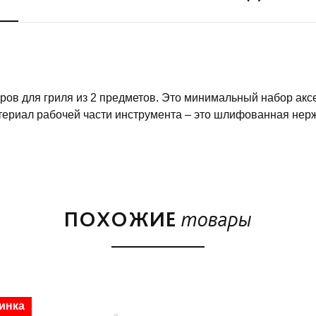
ов для гриля из 2 предметов. Это минимальный набор акс
териал рабочей части инструмента – это шлифованная нер
нно форма щипцов), удобные и приятные на ощупь ручки из
ности.
ПОХОЖИЕ
товары
ти аксессуары этот составят достойную конкуренцию более 
дка
инка