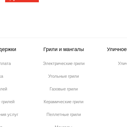
держки
Грили и мангалы
Уличное
оплата
Электрические грили
Ули
ка
Угольные грили
илей
Газовые грили
 грилей
Керамические грили
ния услуг
Пеллетные грили