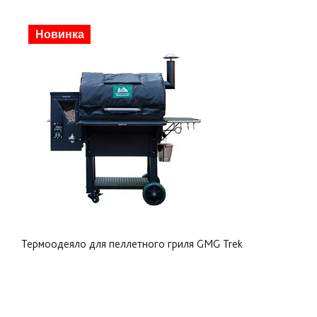
Скидка
Новинка
Термоодеяло для пеллетного гриля GMG Trek