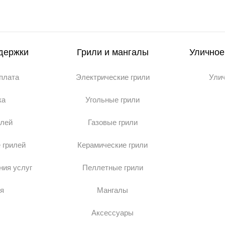
держки
Грили и мангалы
Уличное
оплата
Электрические грили
Ули
ка
Угольные грили
илей
Газовые грили
 грилей
Керамические грили
ния услуг
Пеллетные грили
я
Мангалы
Аксессуары