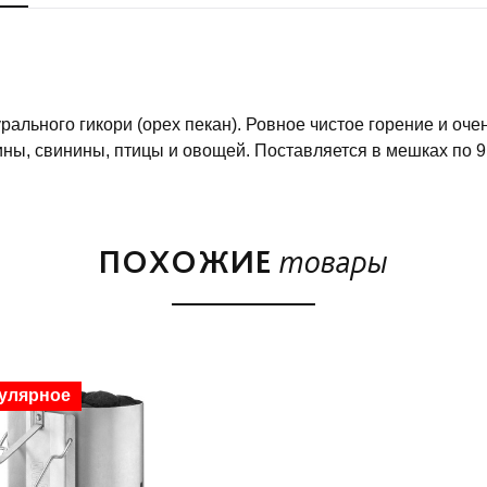
ального гикори (орех пекан). Ровное чистое горение и оче
ны, свинины, птицы и овощей. Поставляется в мешках по 9к
ПОХОЖИЕ
товары
дка
улярное