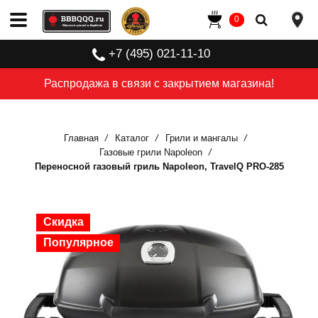
0
+7 (495) 021-11-10
Распродажа в связи с закрытием магазина!
Главная
Каталог
Грили и мангалы
Газовые грили Napoleon
Переносной газовый гриль Napoleon, TravelQ PRO-285
Скидка
Скидка
Скидка
Скидка
Скидка
Скидка
Скидка
Скидка
Скидка
Популярное
Популярное
Популярное
Популярное
Популярное
Популярное
Популярное
Популярное
Популярное