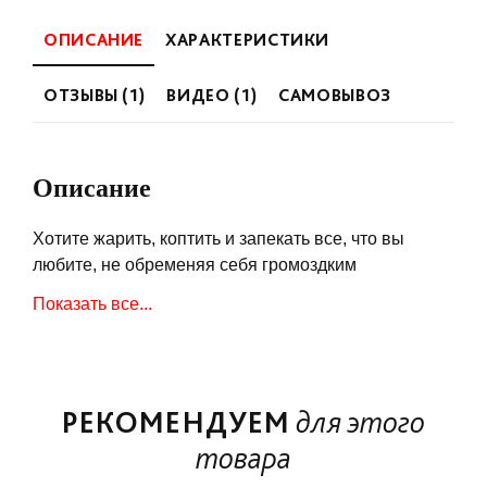
ОПИСАНИЕ
ХАРАКТЕРИСТИКИ
ОТЗЫВЫ (1)
ВИДЕО (1)
САМОВЫВОЗ
Описание
Хотите жарить, коптить и запекать все, что вы
любите, не обременяя себя громоздким
оборудованием? Тогда вам нужен портативный
Показать все...
газовый гриль Napoleon TravelQ 285, который
станет незаменимым помощником на пикнике в
лесу, на даче и в путешествии.
Несмотря на свои компактные габариты,
РЕКОМЕНДУЕМ
для этого
популярная модель вмещает целую индейку или
товара
свиной окорок благодаря высокой крышке, больше
10 бургеров, стейки, ребрышки и другие серьезные