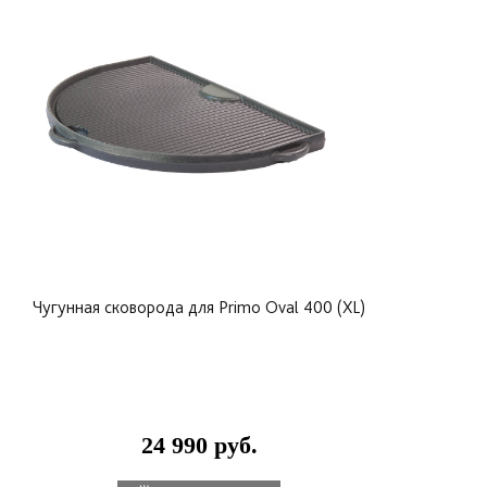
“Лучший аксессуар для Weber Kettle. Самый
лучший” – Meathead Goldwyn, amazingribs.com
“Лучший новый продукт для барбекю в 2018” –
Steven Raichlen, barbecuebible.com
Чугунная сковорода для Primo Oval 400 (XL)
24 990 руб.