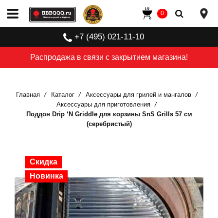
0
+7 (495) 021-11-10
Распродажа в связи с закрытием магазина!
Главная
Каталог
Аксессуары для грилей и мангалов
Аксессуары для приготовления
Поддон Drip ‘N Griddle для корзины SnS Grills 57 см
(серебристый)
Скидка
Скидка
Скидка
Скидка
Скидка
Скидка
Новинка
Новинка
Новинка
Новинка
Новинка
Новинка