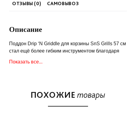
ОТЗЫВЫ (0)
САМОВЫВОЗ
Описание
Поддон Drip ‘N Griddle для корзины SnS Grills 57 см
стал ещё более гибким инструментом благодаря
улучшениям. Решётка на дне корзины позволяет
Показать все...
комфортнее использовать уголь, не полагаясь не
решетку для угля гриля. Сняв контейнер для воды
вы получаете увеличенную зону более мощного
сильного жара. А установив контейнер, вы
ПОХОЖИЕ
товары
получаете непревзойдённый комфорт и качество
копчения. Новое решение всё того же вопроса —
как сделать гриль эффективным и удобным для
любых видов и конфигураций жара. Всё и сразу со
Slow ‘N Sear Deluxe.