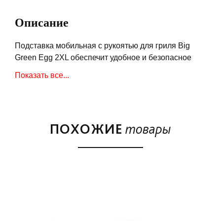
Описание
Подставка мобильная с рукоятью для гриля Big
Green Egg 2XL обеспечит удобное и безопасное
перемещение гриля, особенно по неровным
Показать все...
участкам или ступенькам.
Эта новинка объединила в себе два отдельных
аксессуара:
ПОХОЖИЕ
товары
мобильную подставку;
и дополнительную рукоятку.
Оснащена большими и надёжными колесами, два
из которых с тормозом.
Подставка и транспортировка — два в одном. Не
регулируется по высоте.