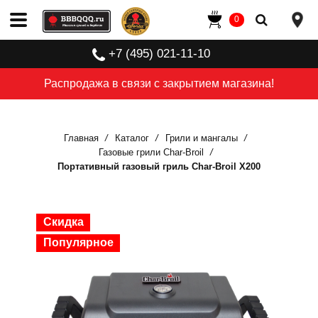
0
+7 (495) 021-11-10
Распродажа в связи с закрытием магазина!
Главная
Каталог
Грили и мангалы
Газовые грили Char-Broil
Портативный газовый гриль Char-Broil X200
Скидка
Скидка
Скидка
Скидка
Скидка
Популярное
Популярное
Популярное
Популярное
Популярное