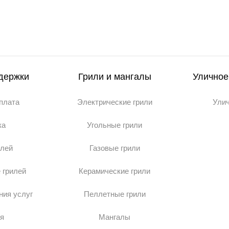
держки
Грили и мангалы
Уличное
оплата
Электрические грили
Ули
ка
Угольные грили
илей
Газовые грили
 грилей
Керамические грили
ния услуг
Пеллетные грили
я
Мангалы