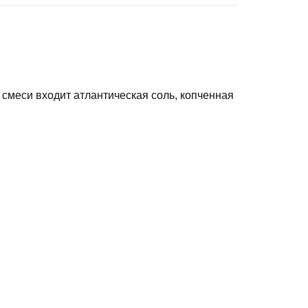
смеси входит атлантическая соль, копченная
дойдет для любого вида мяса и придания