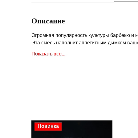
Описание
Огромная популярность культуры барбекю и к
Эта смесь наполнит аппетитным дымком вашу 
на щепе африканских деревьев, а также дикий
Показать все...
копченого аромата салатам и закускам.
Новинка