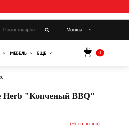
Москва
0
МЕБЕЛЬ
ЕЩЁ
р.
e Herb "Копченый BBQ"
.
(Нет отзывов)