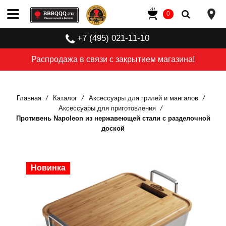
0
+7 (495) 021-11-10
Распродажа в связи с закрытием магазина!
Главная
Каталог
Аксессуары для грилей и мангалов
Аксессуары для приготовления
Противень Napoleon из нержавеющей стали с разделочной
доской
Новинка
Новинка
Новинка
Новинка