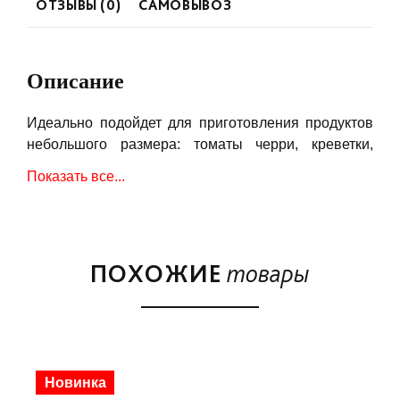
ОТЗЫВЫ (0)
САМОВЫВОЗ
Описание
Идеально подойдет для приготовления продуктов
небольшого размера: томаты черри, креветки,
мидии или нарезанные овощи. Пригодится и при
Показать все...
приготовлении любимых блюд из рыбы. Может
использоваться в качестве дополнительного
аксессуара в наборе EGGspander (арт.121226).
Диаметр 56 см.
ПОХОЖИЕ
товары
Подходит для моделей XL и 2XL.
Новинка