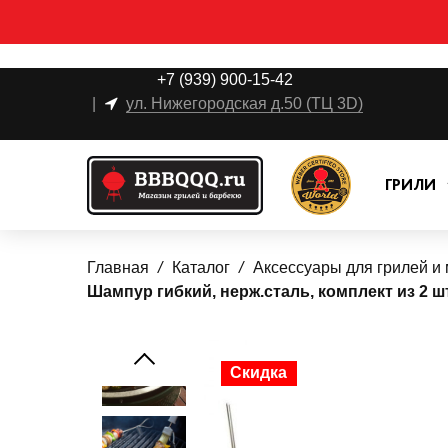
+7 (939) 900-15-42
|
ул. Нижегородская д.50 (ТЦ 3D)
ГРИЛИ
Главная
Каталог
Аксессуары для грилей и
Шампур гибкий, нерж.сталь, комплект из 2 шт
Скидка
Скидка
Скидка
Скидка
Скидка