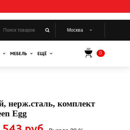
Москва
0
МЕБЕЛЬ
ЕЩЁ
, нерж.сталь, комплект
een Egg
 543 руб.