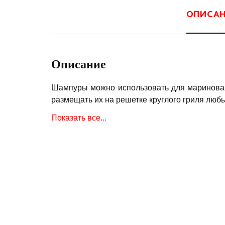
ОПИСА
Описание
Шампуры можно использовать для маринован
размещать их на решетке круглого гриля люб
В комплекте 2 шт.
Показать все...
Длина шампура 65 см.