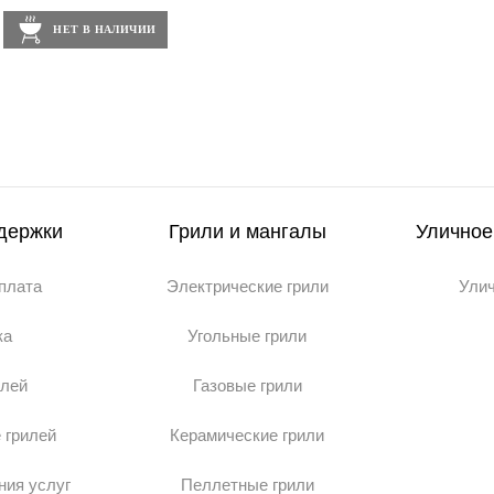
НЕТ В НАЛИЧИИ
держки
Грили и мангалы
Уличное
оплата
Электрические грили
Ули
ка
Угольные грили
илей
Газовые грили
 грилей
Керамические грили
ния услуг
Пеллетные грили