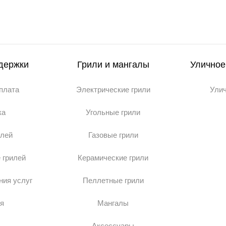
держки
Грили и мангалы
Уличное
оплата
Электрические грили
Ули
ка
Угольные грили
илей
Газовые грили
 грилей
Керамические грили
ния услуг
Пеллетные грили
я
Мангалы
Аксессуары