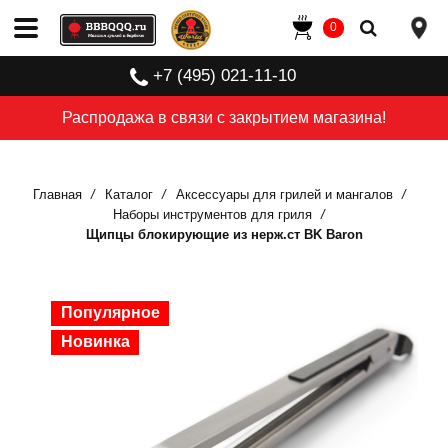
0
+7 (495) 021-11-10
Распродажа в связи с закрытием магазина!
Главная
Каталог
Аксессуары для грилей и мангалов
Наборы инструментов для гриля
Щипцы блокирующие из нерж.ст BK Baron
Популярное
Популярное
Популярное
Новинка
Новинка
Новинка