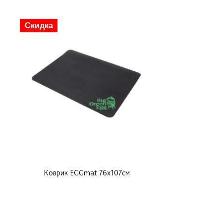
Скидка
Коврик EGGmat 76х107см