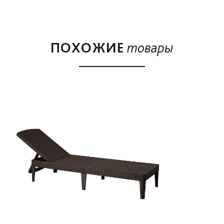
складывать шезлонг до размеров небольшого
удобного чемоданчика. Регулируемая 4-
позиционная спинка является дополнительной
ПОХОЖИЕ
товары
характеристикой, повышающей комфорт
пользования шезлонгом. Чистка мягкой тряпочкой с
добавлением воды и детергента. Устойчив к
атмосферным условиям и ультрафиолетовым
лучам.
Преимущества:
Регулируемая спинка.
Эргономичный дизайн.
Простая сборка без инструмента.
Изготовлен из прочного пластика.
Неметаллическая рама - не ржавеет и не гниет.
Благодаря стойкому к высоким температурам
полипропилену, цвета не выгорают и не бледнеют.
Легко мыть и удобно хранить.