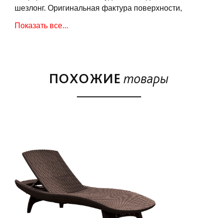
шезлонг. Оригинальная фактура поверхности,
напоминающая натуральное ротанговое
Показать все...
переплетение, является его огромным
преимуществом. Шезлонг имеет регулируемую
спинку. Стойкий к воздействию неблагоприятных
погодных условий и УФ-лучей. Легко чистится.
ПОХОЖИЕ
товары
Преимущества:
Регулируемая спинка.
Эргономичный дизайн.
Не требуется сборка.
Изготовлен из прочного пластика.
Неметаллическая рама - не ржавеет и не гниет.
Благодаря стойкому к высоким температурам
полипропилену, цвета не выгорают и не бледнеют.
Легко мыть и удобно хранить.
Складываются ножки, штабелируется.