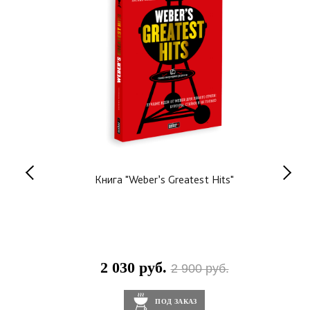
 Deluxe
Книга "Weber’s Greatest Hits"
Но
2 030 руб.
4
0 руб.
2 900 руб.
ПОД ЗАКАЗ