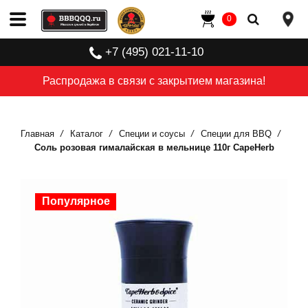
0
+7 (495) 021-11-10
Распродажа в связи с закрытием магазина!
Главная
Каталог
Специи и соусы
Специи для BBQ
Соль розовая гималайская в мельнице 110г CapeHerb
Популярное
Популярное