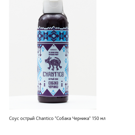
огня вулканов.
Когда она нарушила запрет на употребление в
пищу перца чили во время поста и съела жареную
рыбу с паприкой, была превращена в собаку.
Соус острый Chantico "Собака Черника" 150 мл