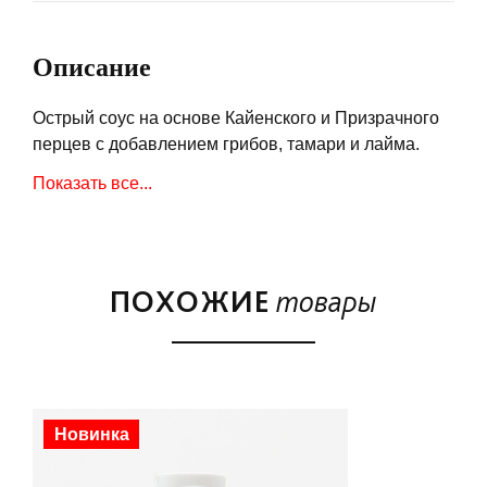
Описание
Острый соус на основе Кайенского и Призрачного
перцев с добавлением грибов, тамари и лайма.
(ядрёность: 3/10).
Показать все...
Вторая версия - теперь 150 мл!
ПОХОЖИЕ
товары
Пищевая ценность на 100гр: белки — 2,8 г, жиры —
0,05 г, углеводы — 40,97 г.
Энергетическая ценность/калорийность: 167,89
ккал (702,45 кДж).
Новинка
Чантико (исп. Chantico) — «Та, кто живёт в доме»; в
мифологии ацтеков богиня огня домашнего очага и