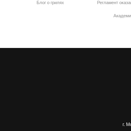
Блог о грилях
Регламент оказа
Академи
г. 