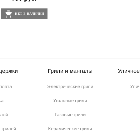
НЕТ В НАЛИЧИИ
держки
Грили и мангалы
Уличное
оплата
Электрические грили
Ули
ка
Угольные грили
илей
Газовые грили
 грилей
Керамические грили