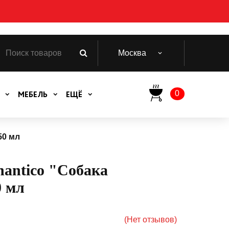
Москва
0
МЕБЕЛЬ
ЕЩЁ
50 мл
hantico "Собака
 мл
.
(Нет отзывов)