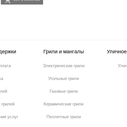
держки
Грили и мангалы
Уличное
оплата
Электрические грили
Ули
ка
Угольные грили
илей
Газовые грили
 грилей
Керамические грили
ния услуг
Пеллетные грили