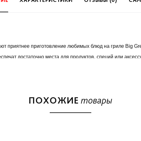
ют приятнее приготовление любимых блюд на гриле Big Gr
спечат достаточно места для продуктов, специй или аксес
чехлом.
Green Egg (Большое Зелёное Яйцо) модели Large.
ПОХОЖИЕ
товары