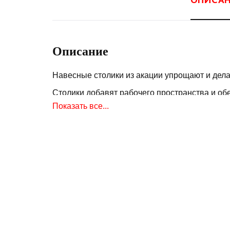
Описание
Навесные столики из акации упрощают и дела
Столики добавят рабочего пространства и обе
много места. Это позволяет накрывать гриль 
Показать все...
Предназначены для керамического гриля Big 