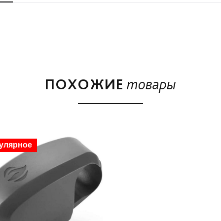
ПОХОЖИЕ
товары
дка
улярное