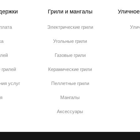
держки
Грили и мангалы
Уличное
оплата
Электрические грили
Ули
ка
Угольные грили
илей
Газовые грили
 грилей
Керамические грили
ния услуг
Пеллетные грили
я
Мангалы
Аксессуары