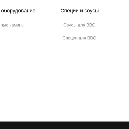
 оборудование
Специи и соусы
чные камины
Соусы для BBQ
Специи для BBQ