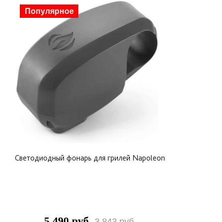
Скидка
Популярное
Светодиодный фонарь для грилей Napoleon
5 490 руб.
3 843 руб.