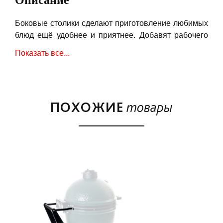
Описание
Боковые столики сделают приготовление любимых
блюд ещё удобнее и приятнее. Добавят рабочего
пространства и обеспечат достаточно места для
Показать все...
продуктов, специй или аксессуаров. Для удобства
оснащены крючками, на которые можно повесить
инструменты, рукавицы / перчатки, полотенце и т.д.
Легко складываются, поэтому не занимают много
ПОХОЖИЕ
товары
места для хранения.
В комплект входит 2 штуки.
Предназначены для керамического гриля Big Green
Egg (Большое Зелёное Яйцо) модели Medium.