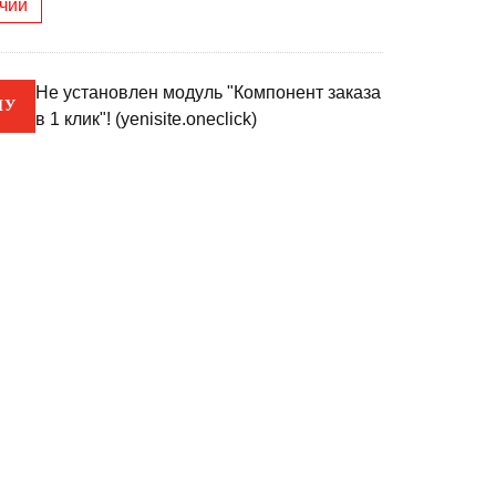
ичии
Не установлен модуль "Компонент заказа
НУ
в 1 клик"! (yenisite.oneclick)