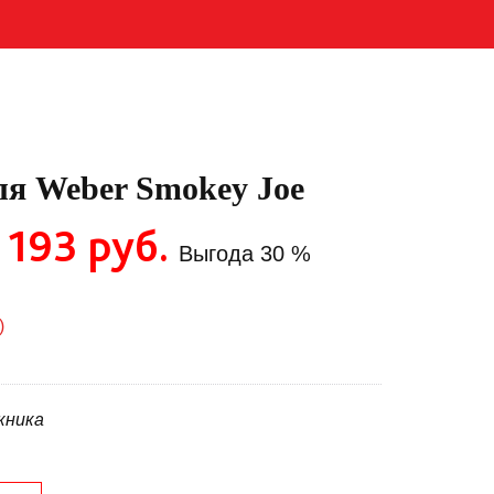
ля Weber Smokey Joe
 193 руб.
Выгода
30 %
)
икника