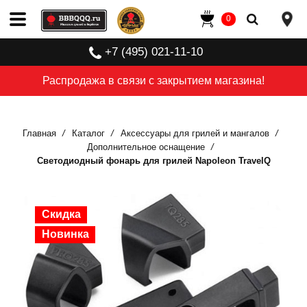
0
+7 (495) 021-11-10
Распродажа в связи с закрытием магазина!
Главная
Каталог
Аксессуары для грилей и мангалов
Дополнительное оснащение
Светодиодный фонарь для грилей Napoleon TravelQ
Скидка
Скидка
Скидка
Новинка
Новинка
Новинка