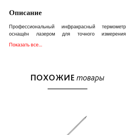
Описание
Профессиональный инфракрасный термометр
оснащён лазером для точного измерения
температуры рабочей поверхности. Он способен
Показать все...
измерять температуру продукта на расстоянии до 1
метра.
Чтобы проверить температуру — просто направьте
его на решётку, противень или мясо.
ПОХОЖИЕ
товары
Диапазон измерения: от 0 до +420 0C.