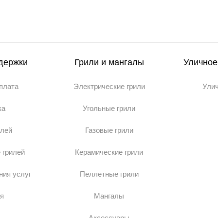
держки
Грили и мангалы
Уличное
оплата
Электрические грили
Ули
ка
Угольные грили
илей
Газовые грили
 грилей
Керамические грили
ния услуг
Пеллетные грили
я
Мангалы
Аксессуары