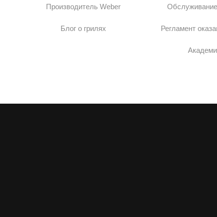
Производитель Weber
Обслуживание
Блог о грилях
Регламент оказа
Академи