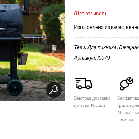
(Нет отзывов)
Изготовлено из качественн
Теги: Для пикника, Вечери
Артикул: f0079
Быстрая доставка
Бесплатна
по всей России
грилей для
Московско
региона