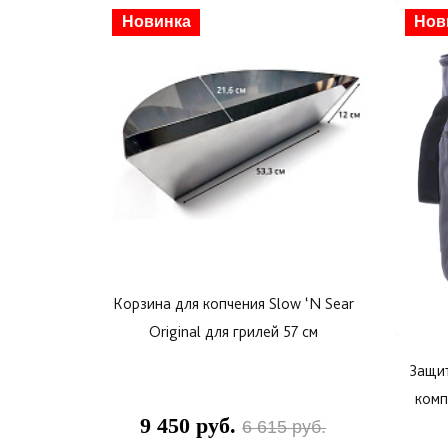
Скидка
Новинка
Нов
Корзина для копчения Slow ‘N Sear
Original для грилей 57 см
Защит
комп
9 450 руб.
6 615 руб.