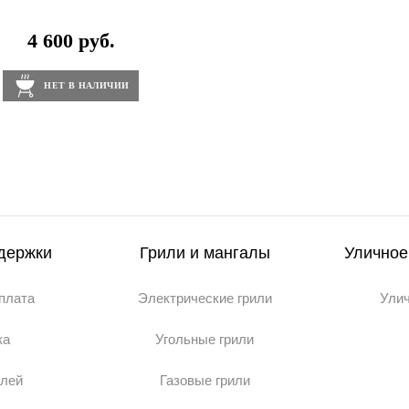
4 600 руб.
НЕТ В НАЛИЧИИ
держки
Грили и мангалы
Уличное
оплата
Электрические грили
Ули
ка
Угольные грили
илей
Газовые грили