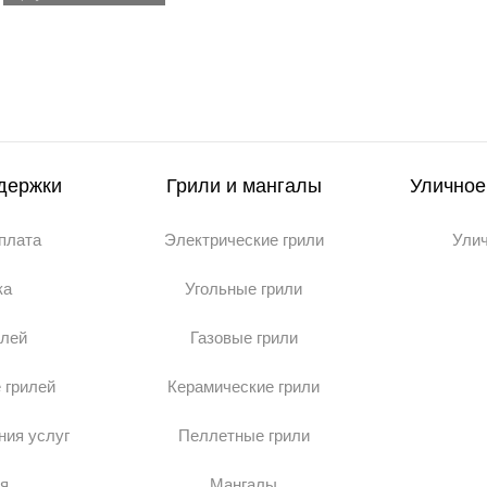
держки
Грили и мангалы
Уличное
оплата
Электрические грили
Ули
ка
Угольные грили
илей
Газовые грили
 грилей
Керамические грили
ния услуг
Пеллетные грили
я
Мангалы