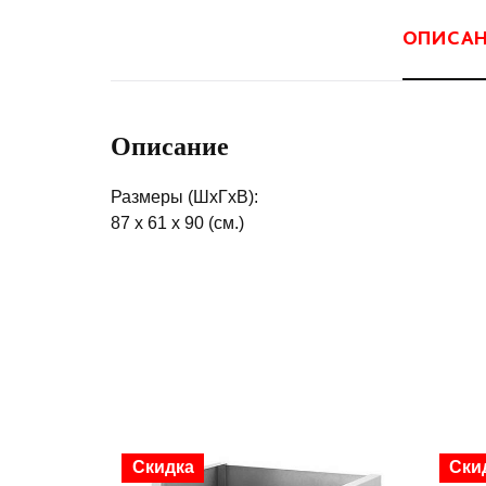
ОПИСА
Описание
Размеры (ШхГхВ):
87 х 61 х 90 (см.)
Скидка
Ски