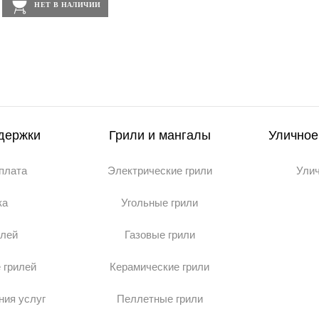
НЕТ В НАЛИЧИИ
держки
Грили и мангалы
Уличное
оплата
Электрические грили
Ули
ка
Угольные грили
илей
Газовые грили
 грилей
Керамические грили
ния услуг
Пеллетные грили