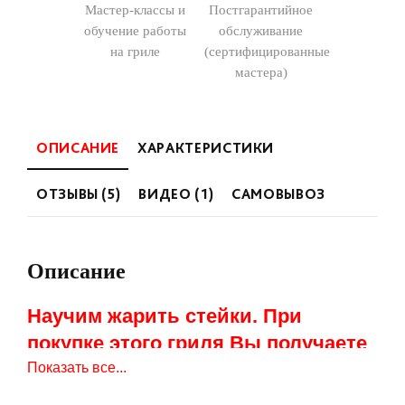
Мастер-классы и
Постгарантийное
обучение работы
обслуживание
на гриле
(сертифицированные
мастера)
ОПИСАНИЕ
ХАРАКТЕРИСТИКИ
ОТЗЫВЫ (5)
ВИДЕО (1)
САМОВЫВОЗ
Описание
Научим жарить стейки. При
покупке этого гриля Вы получаете
билет на мастер-класс в «Гриль
Показать все...
Академию Weber» со скидкой 50%.