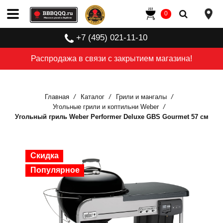
0
+7 (495) 021-11-10
Распродажа в связи с закрытием магазина!
Главная
Каталог
Грили и мангалы
Угольные грили и коптильни Weber
Угольный гриль Weber Performer Deluxe GBS Gourmet 57 см
Скидка
Скидка
Скидка
Скидка
Скидка
Скидка
Скидка
Популярное
Популярное
Популярное
Популярное
Популярное
Популярное
Популярное