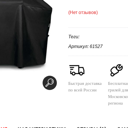
(Нет отзывов)
Теги:
Артикул: 61527
Быстрая доставка
Бесплатна
по всей России
грилей для
Московско
региона