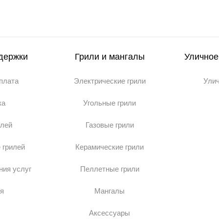
держки
Грили и мангалы
Уличное
оплата
Электрические грили
Ули
ка
Угольные грили
илей
Газовые грили
 грилей
Керамические грили
ния услуг
Пеллетные грили
я
Мангалы
Аксессуары